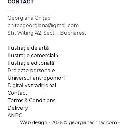
CONTACT
variații.
Opțiunile
Georgiana Chițac
pot
chitacgeorgiana@gmail.com
fi
Str. Witing 42, Sect. 1 Bucharest
alese
în
Ilustrație de artă
pagina
Ilustrație comercială
produsului.
Ilustrație editorială
Proiecte personale
Universul antropomorf
Digital vs tradițional
Contact
Terms & Conditions
Delivery
ANPC
Web design
- 2026 ©
georgianachitac.com
-