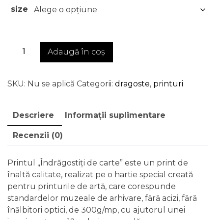
prețuri:
size
€30.00
până
la
Cantitate
Adaugă în coș
€50.00
Îndrăgostiți
de
carte
SKU:
Nu se aplică
Categorii:
dragoste
,
printuri
-
print
Descriere
Informații suplimentare
de
artă
Recenzii (0)
Printul „Îndrăgostiți de carte” este un print de
înaltă calitate, realizat pe o hartie special creată
pentru printurile de artă, care corespunde
standardelor muzeale de arhivare, fără acizi, fără
înălbitori optici, de 300g/mp, cu ajutorul unei