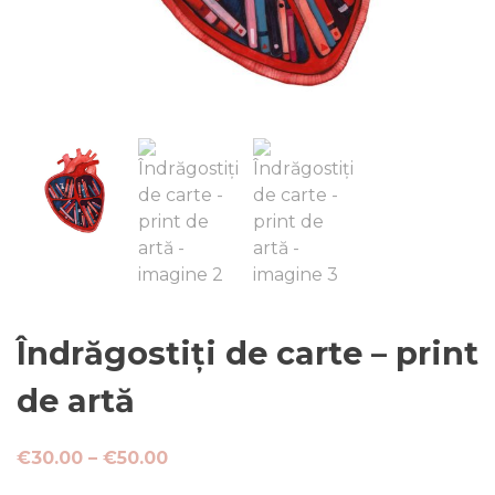
Îndrăgostiți de carte – print
de artă
Interval
€
30.00
–
€
50.00
de