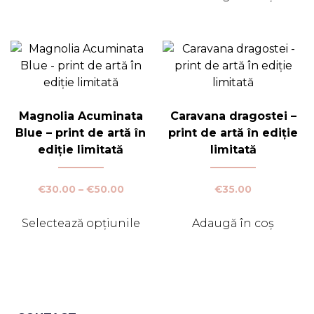
Magnolia Acuminata
Caravana dragostei –
Blue – print de artă în
print de artă în ediție
ediție limitată
limitată
Interval
€
30.00
–
€
50.00
€
35.00
de
prețuri:
Selectează opțiunile
Adaugă în coș
€30.00
Acest
până
produs
la
€50.00
are
mai
multe