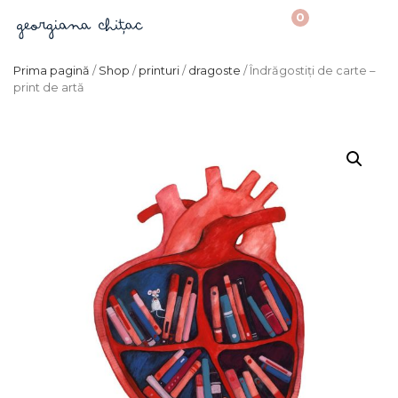
0
Prima pagină
/
Shop
/
printuri
/
dragoste
/ Îndrăgostiți de carte –
print de artă