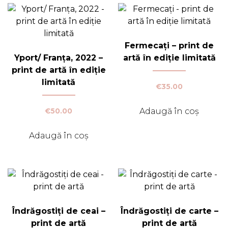
variații.
variații.
Opțiunile
Opțiunile
pot
pot
Fermecați – print de
fi
fi
Yport/ Franța, 2022 –
artă în ediție limitată
alese
alese
print de artă în ediție
în
în
limitată
pagina
pagina
€
35.00
produsului.
produsului.
Adaugă în coș
€
50.00
Adaugă în coș
Îndrăgostiți de ceai –
Îndrăgostiți de carte –
print de artă
print de artă