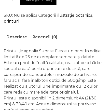
€50.00
Magnolia
Sunrise
I
SKU:
Nu se aplică
Categorii:
ilustrație botanică
,
-
printuri
print
de
Descriere
Recenzii (0)
artă
în
ediție
Printul „Magnolia Sunrise I” este un print în ediție
limitată
limitată de 25 de exemplare semnate și datate.
Este un print de înaltă calitate, realizat pe o hârtie
special creată pentru printurile de artă, care
corespunde standardelor muzeale de arhivare,
fără acizi, fără înălbitori optici, de 300g/mp. Este
realizat cu ajutorul unei imprimante cu 12 culori,
care redă cu mare fidelitate originalul.
Printul este disponibil în 2 dimensiuni: A4 (21/30
cm) & 30/40 cm. Aceste dimensiuni se potrivesc
perfect ramelor standard.