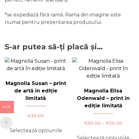
*se expediază fără ramă. Rama din imagine este
numai pentru prezentarea produsului.
S-ar putea să-ți placă și…
Magnolia Susan – print
de artă în ediție
Magnolia Elisa
limitată
Odenwald – print în
ediție limitată
EUR
€
30.00
Interva
€
30.00
–
€
50.00
de
Selectează opțiunile
prețuri
Selectează opțiunile
Acest