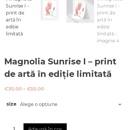
Magnolia Sunrise I – print
de artă în ediție limitată
Interval
€
30.00
–
€
50.00
de
prețuri:
size
€30.00
până
la
Cantitate
Adaugă în coș