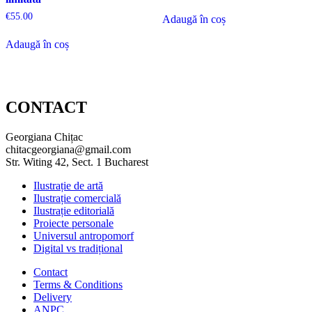
€
55.00
Adaugă în coș
Adaugă în coș
CONTACT
Georgiana Chițac
chitacgeorgiana@gmail.com
Str. Witing 42, Sect. 1 Bucharest
Ilustrație de artă
Ilustrație comercială
Ilustrație editorială
Proiecte personale
Universul antropomorf
Digital vs tradițional
Contact
Terms & Conditions
Delivery
ANPC