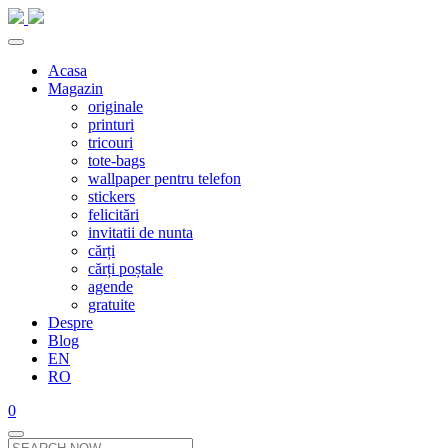
Acasa
Magazin
originale
printuri
tricouri
tote-bags
wallpaper pentru telefon
stickers
felicitări
invitatii de nunta
cărți
cărți poștale
agende
gratuite
Despre
Blog
EN
RO
0