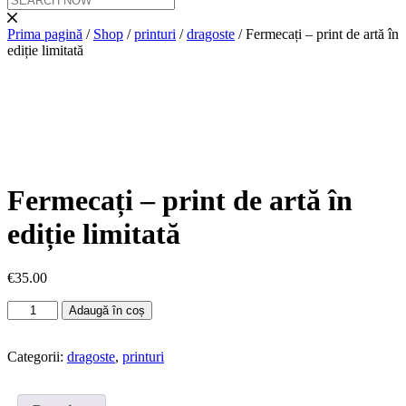
Prima pagină
/
Shop
/
printuri
/
dragoste
/ Fermecați – print de artă în
ediție limitată
Fermecați – print de artă în
ediție limitată
€
35.00
Cantitate
Adaugă în coș
Fermecați
-
Categorii:
dragoste
,
printuri
print
de
artă