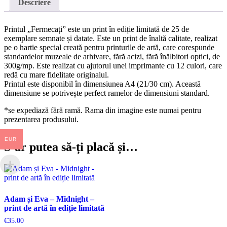
în
Descriere
ediție
limitată
Printul „Fermecați” este un print în ediție limitată de 25 de
exemplare semnate și datate. Este un print de înaltă calitate, realizat
pe o hartie special creată pentru printurile de artă, care corespunde
standardelor muzeale de arhivare, fără acizi, fără înălbitori optici, de
300g/mp. Este realizat cu ajutorul unei imprimante cu 12 culori, care
redă cu mare fidelitate originalul.
Printul este disponibil în dimensiunea A4 (21/30 cm). Această
dimensiune se potrivește perfect ramelor de dimensiuni standard.
*se expediază fără ramă. Rama din imagine este numai pentru
prezentarea produsului.
EUR
S-ar putea să-ți placă și…
Adam și Eva – Midnight –
print de artă în ediție limitată
€
35.00