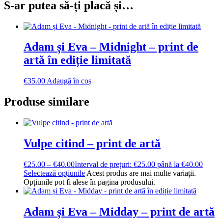
S-ar putea să-ți placă și…
Adam și Eva – Midnight – print de
artă în ediție limitată
€
35.00
Adaugă în coș
Produse similare
Vulpe citind – print de artă
€
25.00
–
€
40.00
Interval de prețuri: €25.00 până la €40.00
Selectează opțiunile
Acest produs are mai multe variații.
Opțiunile pot fi alese în pagina produsului.
Adam și Eva – Midday – print de artă