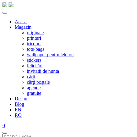
Acasa
Magazin
originale
printuri
tricouri
tote-bags
wallpaper pentru telefon
stickers
felicitări
invitatii de nunta
cărți
cărți poștale
agende
gratuite
Despre
Blog
EN
RO
0