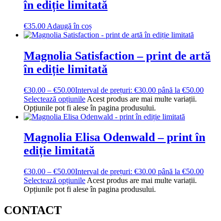
în ediție limitată
€
35.00
Adaugă în coș
Magnolia Satisfaction – print de artă
în ediție limitată
€
30.00
–
€
50.00
Interval de prețuri: €30.00 până la €50.00
Selectează opțiunile
Acest produs are mai multe variații.
Opțiunile pot fi alese în pagina produsului.
Magnolia Elisa Odenwald – print în
ediție limitată
€
30.00
–
€
50.00
Interval de prețuri: €30.00 până la €50.00
Selectează opțiunile
Acest produs are mai multe variații.
Opțiunile pot fi alese în pagina produsului.
CONTACT