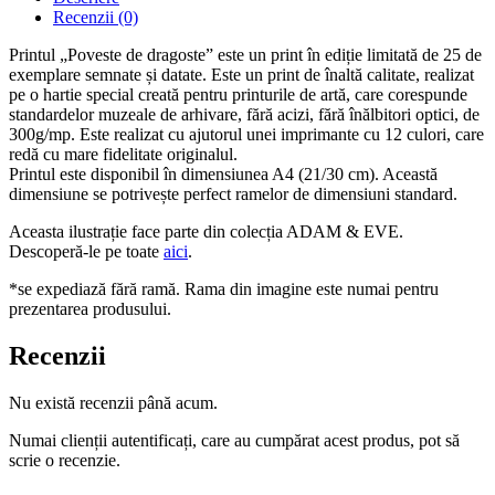
Recenzii (0)
Printul „Poveste de dragoste” este un print în ediție limitată de 25 de
exemplare semnate și datate. Este un print de înaltă calitate, realizat
pe o hartie special creată pentru printurile de artă, care corespunde
standardelor muzeale de arhivare, fără acizi, fără înălbitori optici, de
300g/mp. Este realizat cu ajutorul unei imprimante cu 12 culori, care
redă cu mare fidelitate originalul.
Printul este disponibil în dimensiunea A4 (21/30 cm). Această
dimensiune se potrivește perfect ramelor de dimensiuni standard.
Aceasta ilustrație face parte din colecția ADAM & EVE.
Descoperă-le pe toate
aici
.
*se expediază fără ramă. Rama din imagine este numai pentru
prezentarea produsului.
Recenzii
Nu există recenzii până acum.
Numai clienții autentificați, care au cumpărat acest produs, pot să
scrie o recenzie.