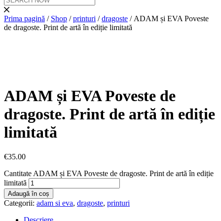
Prima pagină
/
Shop
/
printuri
/
dragoste
/ ADAM și EVA Poveste
de dragoste. Print de artă în ediție limitată
ADAM și EVA Poveste de
dragoste. Print de artă în ediție
limitată
€
35.00
Cantitate ADAM și EVA Poveste de dragoste. Print de artă în ediție
limitată
Adaugă în coș
Categorii:
adam si eva
,
dragoste
,
printuri
Descriere