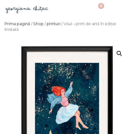
0
Prima pagină
/
Shop
/
printuri
/ Visul – print de artă în ediție
limitată