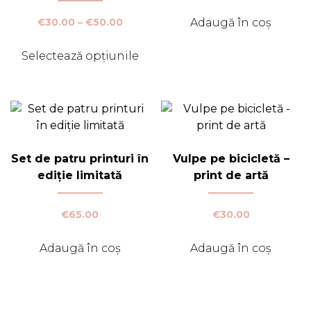
Adaugă în coș
Interval
€
30.00
–
€
50.00
de
prețuri:
Selectează opțiunile
€30.00
Acest
până
produs
la
€50.00
are
mai
multe
variații.
Set de patru printuri în
Vulpe pe bicicletă –
Opțiunile
ediție limitată
print de artă
pot
fi
€
65.00
€
30.00
alese
în
Adaugă în coș
Adaugă în coș
pagina
produsului.