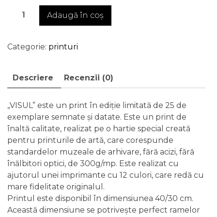
Cantitate
Adaugă în coș
Visul
-
print
Categorie:
printuri
de
artă
Descriere
Recenzii (0)
în
ediție
limitată
„VISUL” este un print în ediție limitată de 25 de
exemplare semnate și datate. Este un print de
înaltă calitate, realizat pe o hartie special creată
pentru printurile de artă, care corespunde
standardelor muzeale de arhivare, fără acizi, fără
înălbitori optici, de 300g/mp. Este realizat cu
ajutorul unei imprimante cu 12 culori, care redă cu
mare fidelitate originalul.
Printul este disponibil în dimensiunea 40/30 cm.
Această dimensiune se potrivește perfect ramelor