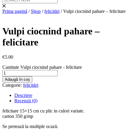
Prima pagină
/
Shop
/
felicitări
/ Vulpi ciocnind pahare – felicitare
Vulpi ciocnind pahare –
felicitare
€
5.00
Cantitate Vulpi ciocnind pahare - felicitare
Adaugă în coș
Categorie:
felicitări
Descriere
Recenzii (0)
felicitare 15×15 cm cu plic in culori variate.
carton 350 g/mp
Se pretează la multiple ocazii.