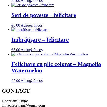
€
5.00
Adaugă în coș
Seri de poveste – felicitare
€
5.00
Adaugă în coș
Îmbrățișare – felicitare
€
5.00
Adaugă în coș
Felicitare cu plic colorat – Magnolia
Watermelon
€
5.00
Adaugă în coș
CONTACT
Georgiana Chițac
chitacgeorgiana@gmail.com