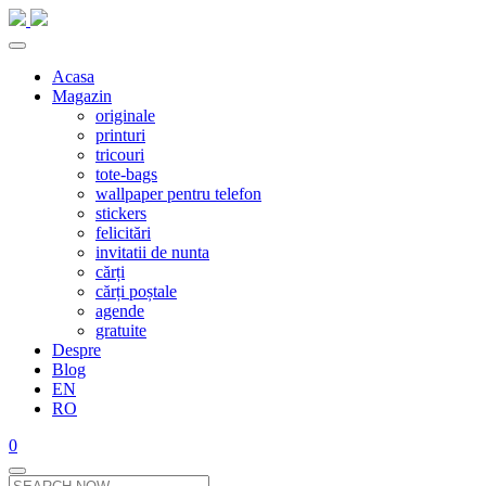
Acasa
Magazin
originale
printuri
tricouri
tote-bags
wallpaper pentru telefon
stickers
felicitări
invitatii de nunta
cărți
cărți poștale
agende
gratuite
Despre
Blog
EN
RO
0