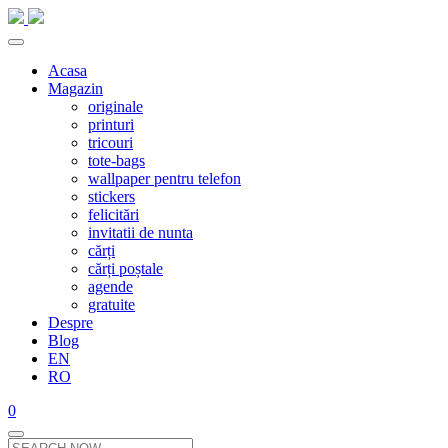
Acasa
Magazin
originale
printuri
tricouri
tote-bags
wallpaper pentru telefon
stickers
felicitări
invitatii de nunta
cărți
cărți poștale
agende
gratuite
Despre
Blog
EN
RO
0