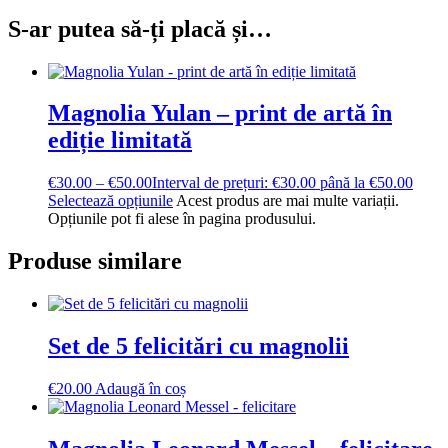
S-ar putea să-ți placă și…
Magnolia Yulan – print de artă în
ediție limitată
€
30.00
–
€
50.00
Interval de prețuri: €30.00 până la €50.00
Selectează opțiunile
Acest produs are mai multe variații.
Opțiunile pot fi alese în pagina produsului.
Produse similare
Set de 5 felicitări cu magnolii
€
20.00
Adaugă în coș