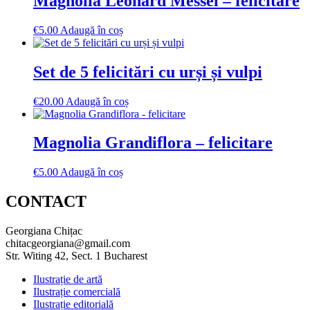
Magnolia Leonard Messel – felicitare
€
5.00
Adaugă în coș
Set de 5 felicitări cu urși și vulpi
€
20.00
Adaugă în coș
Magnolia Grandiflora – felicitare
€
5.00
Adaugă în coș
CONTACT
Georgiana Chițac
chitacgeorgiana@gmail.com
Str. Witing 42, Sect. 1 Bucharest
Ilustrație de artă
Ilustrație comercială
Ilustrație editorială