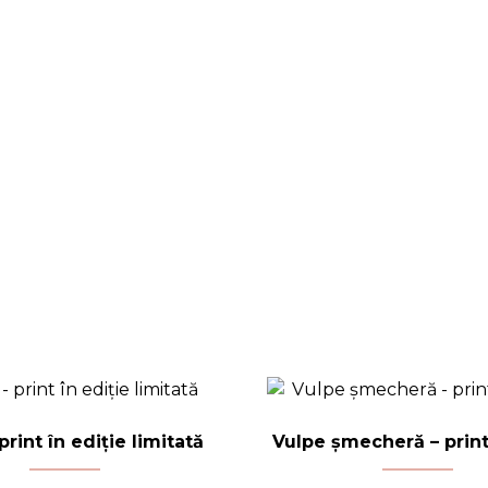
rint în ediție limitată
Vulpe șmecheră – print