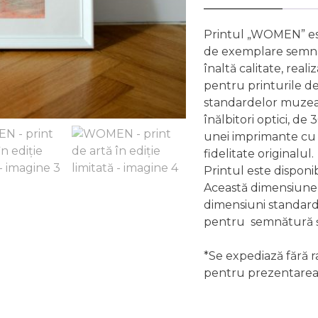
Printul „WOMEN” este
de exemplare semnat
înaltă calitate, reali
pentru printurile d
standardelor muzeale
înălbitori optici, de
unei imprimante cu 
fidelitate originalul.
Printul este disponi
Această dimensiune 
dimensiuni standard
pentru semnătură ș
*Se expediază fără 
pentru prezentarea