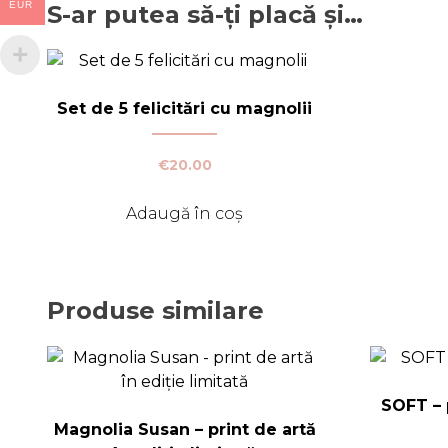
EUR
S-ar putea să-ți placă și…
Set de 5 felicitări cu magnolii
€
20.00
Adaugă în coș
Produse similare
SOFT – p
Magnolia Susan – print de artă