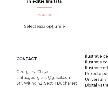
în ediție limitată
€
30.00
Acest
Selectează opțiunile
produs
are
mai
multe
variații.
Opțiunile
Ilustrație de
CONTACT
pot
Ilustrație c
fi
Ilustrație ed
Georgiana Chițac
alese
Proiecte pe
chitacgeorgiana@gmail.com
în
Universul 
Str. Witing 42, Sect. 1 Bucharest
pagina
Digital vs tr
produsului.