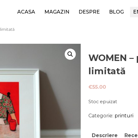
ACASA
MAGAZIN
DESPRE
BLOG
E
limitată
WOMEN – pr
limitată
€
55.00
Stoc epuizat
Categorie:
printuri
Descriere
Recen