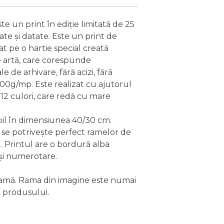
 un print în ediție limitată de 25
e și datate. Este un print de
zat pe o hartie special creată
e artă, care corespunde
 de arhivare, fără acizi, fără
 300g/mp. Este realizat cu ajutorul
12 culori, care redă cu mare
bil în dimensiunea 40/30 cm.
se potrivește perfect ramelor de
. Printul are o bordură alba
i numerotare.
ramă. Rama din imagine este numai
 produsului.