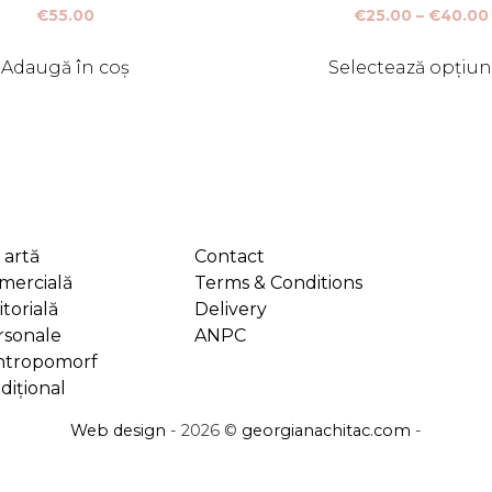
€
55.00
€
25.00
–
€
40.00
Adaugă în coș
Selectează opțiun
 artă
Contact
omercială
Terms & Conditions
itorială
Delivery
rsonale
ANPC
antropomorf
adițional
Web design
- 2026 ©
georgianachitac.com
-