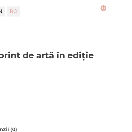
0
N
RO
int de artă în ediție
zii (0)