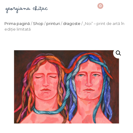
0
Prima pagină
/
Shop
/
printuri
/
dragoste
/ „Noi” – print de artă în
ediție limitată