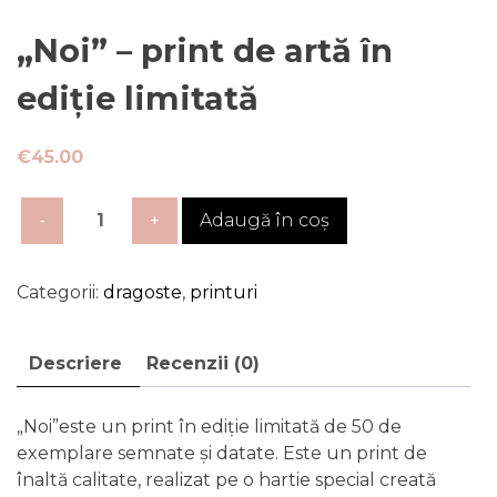
„Noi” – print de artă în
ediție limitată
€
45.00
Cantitate
Adaugă în coș
"Noi"
-
print
Categorii:
dragoste
,
printuri
de
artă
Descriere
Recenzii (0)
în
ediție
limitată
„Noi”este un print în ediție limitată de 50 de
exemplare semnate și datate. Este un print de
înaltă calitate, realizat pe o hartie special creată