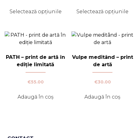
de
de
prețuri:
prețuri
Selectează opțiunile
Selectează opțiunile
€30.00
€30.00
Acest
Acest
până
până
produs
produs
la
la
€50.00
€50.00
are
are
mai
mai
multe
multe
variații.
variații.
PATH – print de artă în
Vulpe meditând – print
Opțiunile
Opțiunile
ediție limitată
de artă
pot
pot
fi
fi
€
55.00
€
30.00
alese
alese
în
în
Adaugă în coș
Adaugă în coș
pagina
pagina
produsului.
produsului.