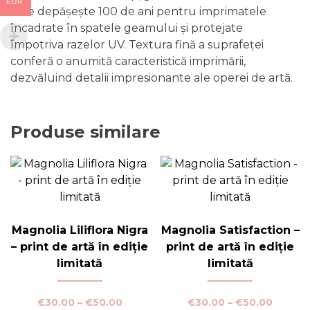
EUR
care depășește 100 de ani pentru imprimatele
încadrate în spatele geamului și protejate
împotriva razelor UV. Textura fină a suprafeței
conferă o anumită caracteristică imprimării,
dezvăluind detalii impresionante ale operei de artă.
Produse similare
Magnolia Liliflora Nigra
Magnolia Satisfaction –
– print de artă în ediție
print de artă în ediție
limitată
limitată
Interval
Interva
€
30.00
–
€
50.00
€
30.00
–
€
50.00