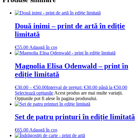
Două inimi – print de artă în ediție
limitată
€
55.00
Adaugă în coș
Magnolia Elisa Odenwald – print în
ediție limitată
€
30.00
–
€
50.00
Interval de prețuri: €30.00 până la €50.00
Selectează opțiunile
Acest produs are mai multe variații.
Opțiunile pot fi alese în pagina produsului.
Set de patru printuri în ediție limitată
€
65.00
Adaugă în coș