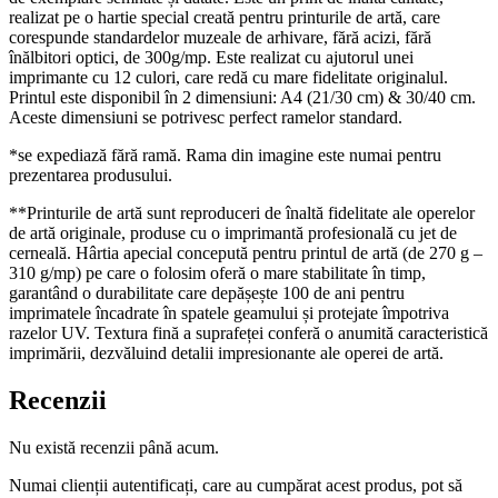
realizat pe o hartie special creată pentru printurile de artă, care
corespunde standardelor muzeale de arhivare, fără acizi, fără
înălbitori optici, de 300g/mp. Este realizat cu ajutorul unei
imprimante cu 12 culori, care redă cu mare fidelitate originalul.
Printul este disponibil în 2 dimensiuni: A4 (21/30 cm) & 30/40 cm.
Aceste dimensiuni se potrivesc perfect ramelor standard.
*se expediază fără ramă. Rama din imagine este numai pentru
prezentarea produsului.
**Printurile de artă sunt reproduceri de înaltă fidelitate ale operelor
de artă originale, produse cu o imprimantă profesională cu jet de
cerneală. Hârtia apecial concepută pentru printul de artă (de 270 g –
310 g/mp) pe care o folosim oferă o mare stabilitate în timp,
garantând o durabilitate care depășește 100 de ani pentru
imprimatele încadrate în spatele geamului și protejate împotriva
razelor UV. Textura fină a suprafeței conferă o anumită caracteristică
imprimării, dezvăluind detalii impresionante ale operei de artă.
Recenzii
Nu există recenzii până acum.
Numai clienții autentificați, care au cumpărat acest produs, pot să