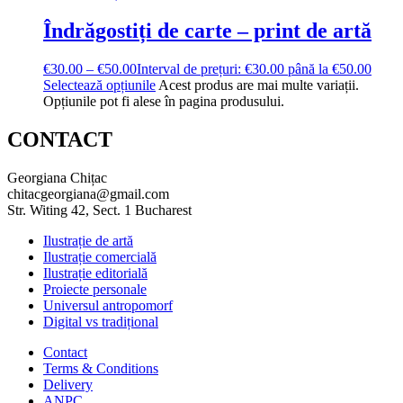
Îndrăgostiți de carte – print de artă
€
30.00
–
€
50.00
Interval de prețuri: €30.00 până la €50.00
Selectează opțiunile
Acest produs are mai multe variații.
Opțiunile pot fi alese în pagina produsului.
CONTACT
Georgiana Chițac
chitacgeorgiana@gmail.com
Str. Witing 42, Sect. 1 Bucharest
Ilustrație de artă
Ilustrație comercială
Ilustrație editorială
Proiecte personale
Universul antropomorf
Digital vs tradițional
Contact
Terms & Conditions
Delivery
ANPC