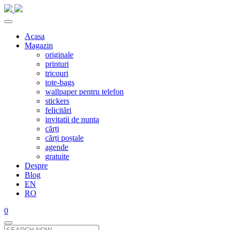
Acasa
Magazin
originale
printuri
tricouri
tote-bags
wallpaper pentru telefon
stickers
felicitări
invitatii de nunta
cărți
cărți poștale
agende
gratuite
Despre
Blog
EN
RO
0