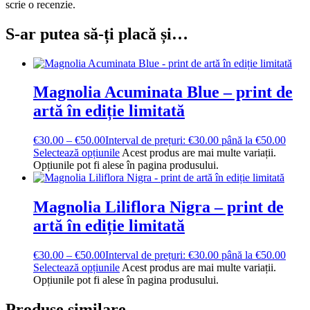
scrie o recenzie.
S-ar putea să-ți placă și…
Magnolia Acuminata Blue – print de
artă în ediție limitată
€
30.00
–
€
50.00
Interval de prețuri: €30.00 până la €50.00
Selectează opțiunile
Acest produs are mai multe variații.
Opțiunile pot fi alese în pagina produsului.
Magnolia Liliflora Nigra – print de
artă în ediție limitată
€
30.00
–
€
50.00
Interval de prețuri: €30.00 până la €50.00
Selectează opțiunile
Acest produs are mai multe variații.
Opțiunile pot fi alese în pagina produsului.
Produse similare