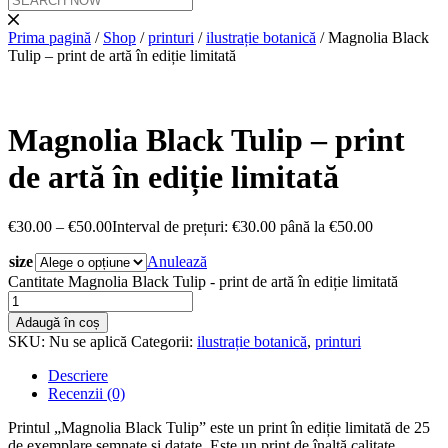
Prima pagină
/
Shop
/
printuri
/
ilustrație botanică
/ Magnolia Black
Tulip – print de artă în ediție limitată
Magnolia Black Tulip – print
de artă în ediție limitată
€
30.00
–
€
50.00
Interval de prețuri: €30.00 până la €50.00
size
Anulează
Cantitate Magnolia Black Tulip - print de artă în ediție limitată
Adaugă în coș
SKU:
Nu se aplică
Categorii:
ilustrație botanică
,
printuri
Descriere
Recenzii (0)
Printul „Magnolia Black Tulip” este un print în ediție limitată de 25
de exemplare semnate și datate. Este un print de înaltă calitate,