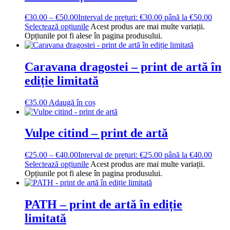
€
30.00
–
€
50.00
Interval de prețuri: €30.00 până la €50.00
Selectează opțiunile
Acest produs are mai multe variații.
Opțiunile pot fi alese în pagina produsului.
Caravana dragostei – print de artă în
ediție limitată
€
35.00
Adaugă în coș
Vulpe citind – print de artă
€
25.00
–
€
40.00
Interval de prețuri: €25.00 până la €40.00
Selectează opțiunile
Acest produs are mai multe variații.
Opțiunile pot fi alese în pagina produsului.
PATH – print de artă în ediție
limitată