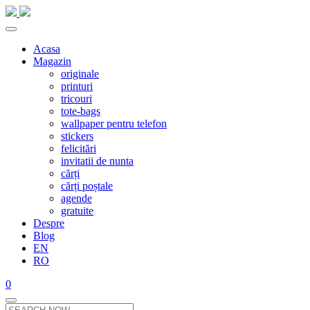
Acasa
Magazin
originale
printuri
tricouri
tote-bags
wallpaper pentru telefon
stickers
felicitări
invitatii de nunta
cărți
cărți poștale
agende
gratuite
Despre
Blog
EN
RO
0