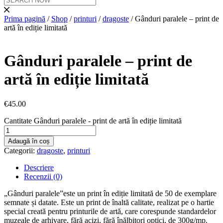
Prima pagină
/
Shop
/
printuri
/
dragoste
/ Gânduri paralele – print de
artă în ediție limitată
Gânduri paralele – print de
artă în ediție limitată
€
45.00
Cantitate Gânduri paralele - print de artă în ediție limitată
Adaugă în coș
Categorii:
dragoste
,
printuri
Descriere
Recenzii (0)
„Gânduri paralele”este un print în ediție limitată de 50 de exemplare
semnate și datate. Este un print de înaltă calitate, realizat pe o hartie
special creată pentru printurile de artă, care corespunde standardelor
muzeale de arhivare, fără acizi, fără înălbitori optici, de 300g/mp.