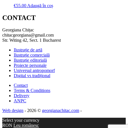
€
55.00
Adaugă în coș
CONTACT
Georgiana Chițac
chitacgeorgiana@gmail.com
Str. Witing 42, Sect. 1 Bucharest
Ilustrație de artă
Ilustrație comercială
Ilustrație editorială
Proiecte personale
Universul antropomorf
Digital vs tradițional
Contact
Terms & Conditions
Delivery
ANPC
Web design
- 2026 ©
georgianachitac.com
-
Select your currency
RON
Leu românesc