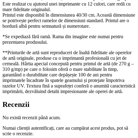
Este realizat cu ajutorul unei imprimante cu 12 culori, care redă cu
mare fidelitate originalul.
Printul este disponibil în dimensiunea 40/30 cm. Această dimensiune
se potrivește perfect ramelor de dimensiuni standard. Printul are o
bordură albă pentru semnatură și numerotare.
*Se expediază fără ramă. Rama din imagine este numai pentru
prezentarea produsului.
**Printurile de artă sunt reproduceri de înaltă fidelitate ale operelor
de artă originale, produse cu o imprimantă profesională cu jet de
cerneală. Hârtia apecial concepută pentru printul de artă (de 270 g –
310 g/mp) pe care o folosim oferă o mare stabilitate în timp,
garantând o durabilitate care depășește 100 de ani pentru
imprimatele încadrate în spatele geamului și protejate împotriva
razelor UV. Textura fină a suprafeței conferă o anumită caracteristică
imprimării, dezvăluind detalii impresionante ale operei de artă.
Recenzii
Nu există recenzii până acum.
Numai clienții autentificați, care au cumpărat acest produs, pot să
scrie o recenzie.