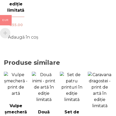
ediție
limitată
EUR
€
55.00
Adaugă în coș
Produse similare
Vulpe
șmecheră
Două
Set de