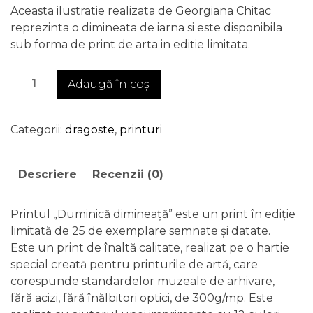
Aceasta ilustratie realizata de Georgiana Chitac
reprezinta o dimineata de iarna si este disponibila
sub forma de print de arta in editie limitata.
Cantitate
Adaugă în coș
Duminică
dimineață
-
Categorii:
dragoste
,
printuri
print
de
Descriere
Recenzii (0)
artă
în
ediție
Printul „Duminică dimineață” este un print în ediție
limitată
limitată de 25 de exemplare semnate și datate.
Este un print de înaltă calitate, realizat pe o hartie
special creată pentru printurile de artă, care
corespunde standardelor muzeale de arhivare,
fără acizi, fără înălbitori optici, de 300g/mp. Este