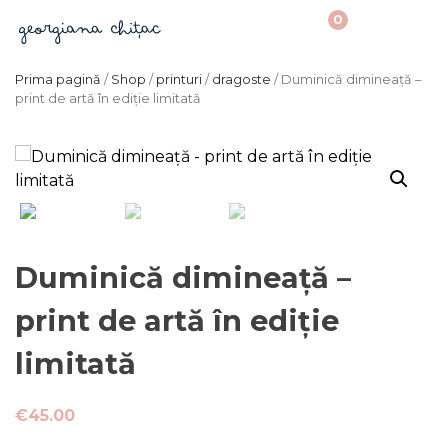
0
Prima pagină
/
Shop
/
printuri
/
dragoste
/ Duminică dimineață –
print de artă în ediție limitată
Duminică dimineață –
print de artă în ediție
limitată
€
45.00