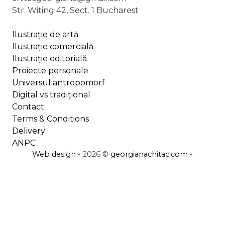
Str. Witing 42, Sect. 1 Bucharest
produsului.
Ilustrație de artă
Ilustrație comercială
Ilustrație editorială
Proiecte personale
Universul antropomorf
Digital vs tradițional
Contact
Terms & Conditions
Delivery
ANPC
Web design
- 2026 ©
georgianachitac.com
-