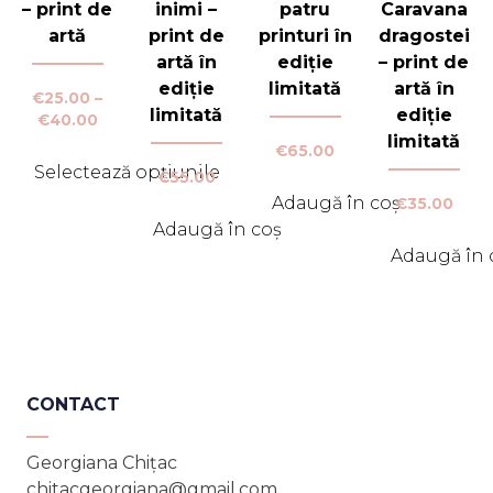
– print de
inimi –
patru
Caravana
artă
print de
printuri în
dragostei
artă în
ediție
– print de
ediție
limitată
artă în
€
25.00
–
limitată
ediție
Interval
€
40.00
limitată
de
€
65.00
prețuri:
Selectează opțiunile
€
55.00
€25.00
Acest
Adaugă în coș
€
35.00
până
produs
Adaugă în coș
la
€40.00
are
Adaugă în 
mai
multe
variații.
Opțiunile
pot
CONTACT
fi
alese
Georgiana Chițac
în
chitacgeorgiana@gmail.com
pagina