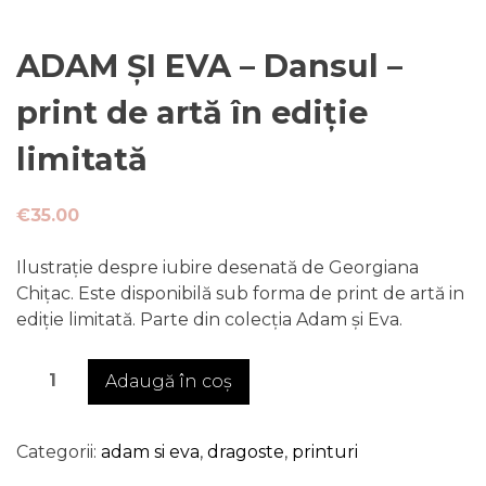
ADAM ȘI EVA – Dansul –
print de artă în ediție
limitată
€
35.00
Ilustrație despre iubire desenată de Georgiana
Chițac. Este disponibilă sub forma de print de artă in
ediție limitată. Parte din colecția Adam și Eva.
Cantitate
Adaugă în coș
ADAM
ȘI
EVA
Categorii:
adam si eva
,
dragoste
,
printuri
-