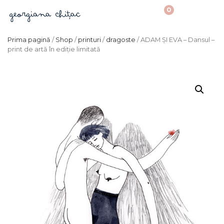
0
Prima pagină
/
Shop
/
printuri
/
dragoste
/ ADAM ȘI EVA – Dansul –
print de artă în ediție limitată