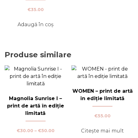
€
35.00
Adaugă în coș
Produse similare
WOMEN – print de artă
Magnolia Sunrise I –
în ediție limitată
print de artă în ediție
limitată
€
55.00
Citește mai mult
Interval
€
30.00
–
€
50.00
de