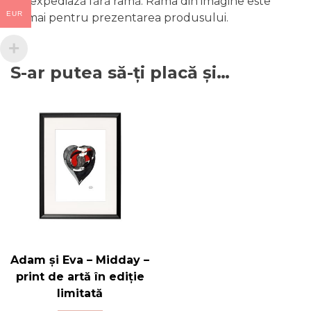
*se expediază fără ramă. Rama din imagine este
EUR
numai pentru prezentarea produsului.
S-ar putea să-ți placă și…
Adam și Eva – Midday –
print de artă în ediție
limitată