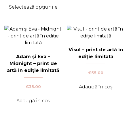
prețuri:
Selectează opțiunile
€30.00
Acest
până
produs
la
€50.00
are
mai
multe
variații.
Visul – print de artă în
Opțiunile
Adam și Eva –
ediție limitată
pot
Midnight – print de
fi
artă în ediție limitată
€
55.00
alese
în
Adaugă în coș
€
35.00
pagina
produsului.
Adaugă în coș