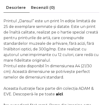
Dansul
Descriere
Recenzii (0)
-
print
de
Printul „Dansul” este un print în ediție limitată de
artă
25 de exemplare semnate și datate. Este un print
în
de înaltă calitate, realizat pe o hartie special creată
ediție
pentru printurile de artă, care corespunde
limitată
standardelor muzeale de arhivare, fără acizi, fără
înălbitori optici, de 300g/mp. Este realizat cu
ajutorul unei imprimante cu 12 culori, care redă cu
mare fidelitate originalul.
Printul este disponibil în dimensiunea A4 (21/30
cm). Această dimensiune se potrivește perfect
ramelor de dimensiuni standard.
Aceasta ilustrație face parte din colecția ADAM &
EVE. Descoperă-le pe toate
aici
.