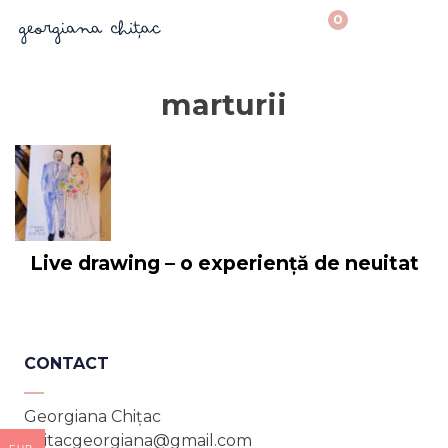
0
marturii
Live drawing – o experiență de neuitat
CONTACT
Georgiana Chițac
chitacgeorgiana@gmail.com