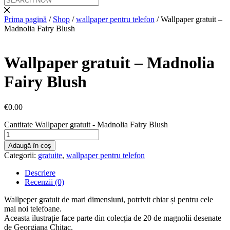
Prima pagină
/
Shop
/
wallpaper pentru telefon
/ Wallpaper gratuit –
Madnolia Fairy Blush
Wallpaper gratuit – Madnolia
Fairy Blush
€
0.00
Cantitate Wallpaper gratuit - Madnolia Fairy Blush
Adaugă în coș
Categorii:
gratuite
,
wallpaper pentru telefon
Descriere
Recenzii (0)
Wallpeper gratuit de mari dimensiuni, potrivit chiar și pentru cele
mai noi telefoane.
Aceasta ilustrație face parte din colecția de 20 de magnolii desenate
de Georgiana Chițac.