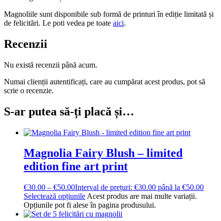
Magnoliile sunt disponibile sub formă de printuri în ediție limitată și
de felicitări. Le poti vedea pe toate
aici
.
Recenzii
Nu există recenzii până acum.
Numai clienții autentificați, care au cumpărat acest produs, pot să
scrie o recenzie.
S-ar putea să-ți placă și…
Magnolia Fairy Blush – limited
edition fine art print
€
30.00
–
€
50.00
Interval de prețuri: €30.00 până la €50.00
Selectează opțiunile
Acest produs are mai multe variații.
Opțiunile pot fi alese în pagina produsului.