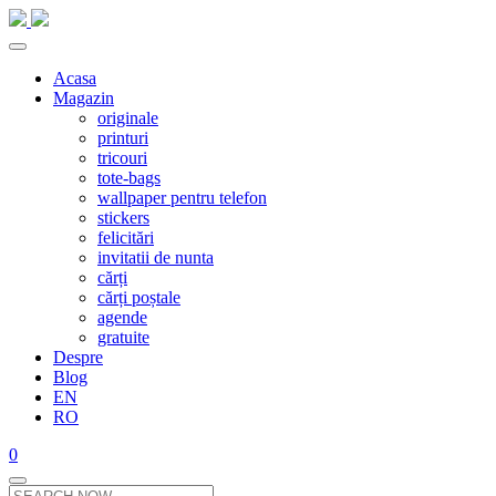
Acasa
Magazin
originale
printuri
tricouri
tote-bags
wallpaper pentru telefon
stickers
felicitări
invitatii de nunta
cărți
cărți poștale
agende
gratuite
Despre
Blog
EN
RO
0