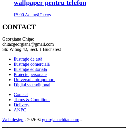
wallpaper pentru telefon
€
5.00
Adaugă în coș
CONTACT
Georgiana Chițac
chitacgeorgiana@gmail.com
Str. Witing 42, Sect. 1 Bucharest
Ilustrație de artă
Ilustrație comercială
Ilustrație editorială
Proiecte personale
Universul antropomorf
Digital vs tradițional
Contact
Terms & Conditions
Delivery
ANPC
Web design
- 2026 ©
georgianachitac.com
-