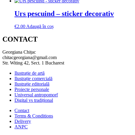
Urs pescuind – sticker decorativ
€
2.00
Adaugă în coș
CONTACT
Georgiana Chițac
chitacgeorgiana@gmail.com
Str. Witing 42, Sect. 1 Bucharest
Ilustrație de artă
Ilustrație comercială
Ilustrație editorială
Proiecte personale
Universul antropomorf
Digital vs tradițional
Contact
Terms & Conditions
Delivery
ANPC