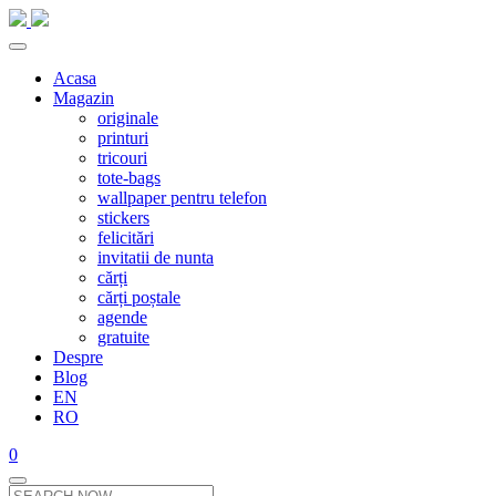
Acasa
Magazin
originale
printuri
tricouri
tote-bags
wallpaper pentru telefon
stickers
felicitări
invitatii de nunta
cărți
cărți poștale
agende
gratuite
Despre
Blog
EN
RO
0