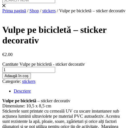
Prima pagină
/
Shop
/
stickers
/ Vulpe pe bicicletă – sticker decorativ
Vulpe pe bicicletă – sticker
decorativ
€
2.00
Cantitate Vulpe pe bicicletă - sticker decorativ
Adaugă în coș
Categorie:
stickers
Descriere
Vulpe pe bicicletă
– sticker decorativ
Dimensiune: 10,5 x 8,5 cm
Stickerele sunt printate cu cerneală UV cu uscare instantanee sub
acțiunea luminii ultraviolete pe material PVC autoadeziv. Acestea
sunt rezistente la apă, ploaie, soare, zgârieturi și orice alți factori
dăunatori și se pot utiliza pentru orice tip de activitate. Marginea