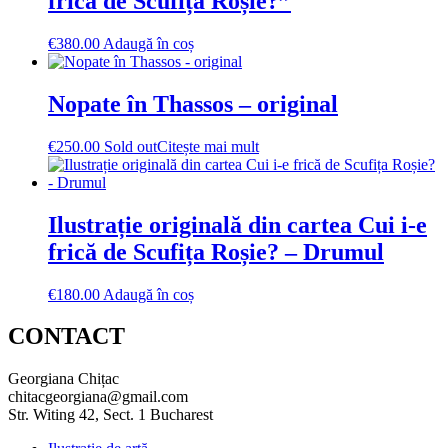
frică de Scufița Roșie?”
€
380.00
Adaugă în coș
Nopate în Thassos – original
€
250.00
Sold out
Citește mai mult
Ilustrație originală din cartea Cui i-e
frică de Scufița Roșie? – Drumul
€
180.00
Adaugă în coș
CONTACT
Georgiana Chițac
chitacgeorgiana@gmail.com
Str. Witing 42, Sect. 1 Bucharest