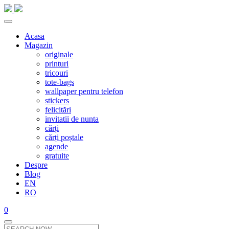
Acasa
Magazin
originale
printuri
tricouri
tote-bags
wallpaper pentru telefon
stickers
felicitări
invitatii de nunta
cărți
cărți poștale
agende
gratuite
Despre
Blog
EN
RO
0