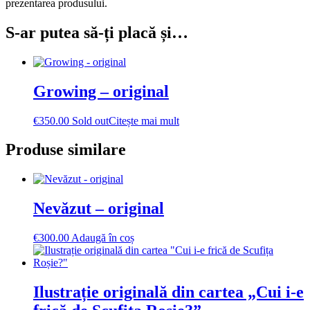
prezentarea produsului.
S-ar putea să-ți placă și…
Growing – original
€
350.00
Sold out
Citește mai mult
Produse similare
Nevăzut – original
€
300.00
Adaugă în coș
Ilustrație originală din cartea „Cui i-e