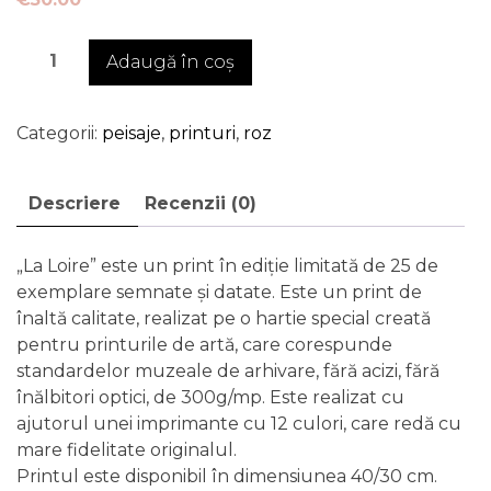
Cantitate
Adaugă în coș
La
Loire,
Franța
Categorii:
peisaje
,
printuri
,
roz
/
2022
Descriere
Recenzii (0)
-
print
de
„La Loire” este un print în ediție limitată de 25 de
artă
exemplare semnate și datate. Este un print de
în
înaltă calitate, realizat pe o hartie special creată
ediție
pentru printurile de artă, care corespunde
limitată
standardelor muzeale de arhivare, fără acizi, fără
înălbitori optici, de 300g/mp. Este realizat cu
ajutorul unei imprimante cu 12 culori, care redă cu
mare fidelitate originalul.
Printul este disponibil în dimensiunea 40/30 cm.