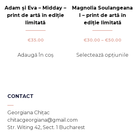
variații.
Opțiunile
Adam și Eva – Midday –
Magnolia Soulangeana
pot
print de artă în ediție
I – print de artă în
fi
limitată
ediție limitată
alese
în
Interva
€
35.00
€
30.00
–
€
50.00
pagina
de
produsului.
prețuri
Adaugă în coș
Selectează opțiunile
€30.00
Acest
până
produs
la
€50.00
are
mai
multe
CONTACT
variații.
Opțiunile
Georgiana Chițac
pot
chitacgeorgiana@gmail.com
fi
Str. Witing 42, Sect. 1 Bucharest
alese
în