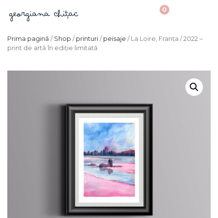
0
Prima pagină
/
Shop
/
printuri
/
peisaje
/ La Loire, Franța / 2022 –
print de artă în ediție limitată