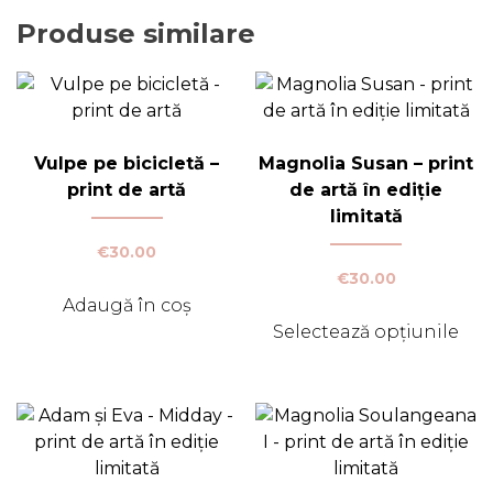
Produse similare
Vulpe pe bicicletă –
Magnolia Susan – print
print de artă
de artă în ediție
limitată
€
30.00
€
30.00
Adaugă în coș
Selectează opțiunile
Acest
produs
are
mai
multe