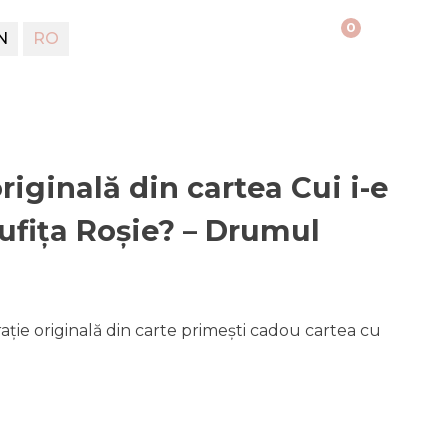
0
N
RO
originală din cartea Cui i-e
cufița Roșie? – Drumul
rație originală din carte primești cadou cartea cu