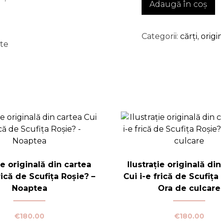
Adaugă în coș
Ilustrație
originală
din
Categorii:
cărți
,
origi
ste
cartea
Cui
i-
e
frică
de
Scufița
Roșie?
-
Drumul
ie originală din cartea
Ilustrație originală di
rică de Scufița Roșie? –
Cui i-e frică de Scufița
Noaptea
Ora de culcare
€
180.00
€
180.00