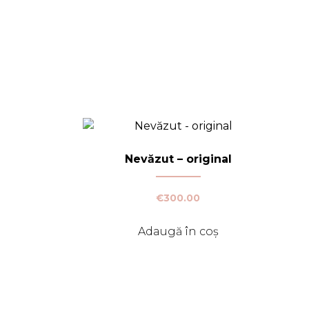
Nevăzut – original
€
300.00
Adaugă în coș