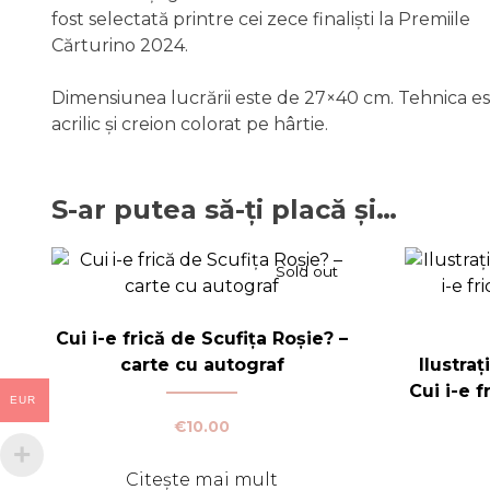
fost selectată printre cei zece finaliști la Premiile
Cărturino 2024.
Dimensiunea lucrării este de 27×40 cm. Tehnica e
acrilic și creion colorat pe hârtie.
S-ar putea să-ți placă și…
Sold out
Cui i-e frică de Scufița Roșie? –
carte cu autograf
Ilustraț
Cui i-e f
EUR
€
10.00
Citește mai mult