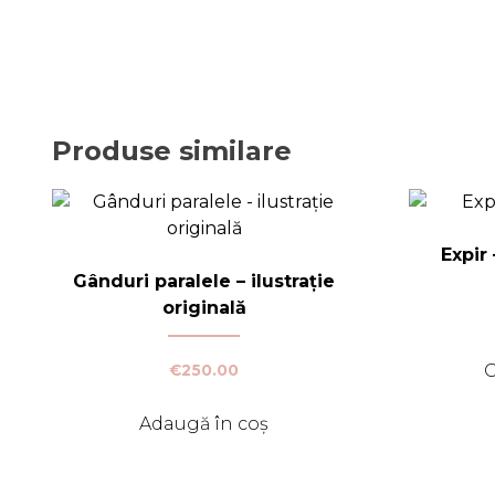
Produse similare
Expir 
Gânduri paralele – ilustrație
originală
C
€
250.00
Adaugă în coș