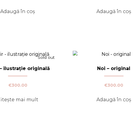
Adaugă în coș
Adaugă în coș
Sold out
– ilustrație originală
Noi – original
€
300.00
€
300.00
itește mai mult
Adaugă în coș