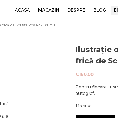
ACASA
MAGAZIN
DESPRE
BLOG
E
i-e frică de Scufița Roșie? – Drumul
Ilustrație 
frică de S
€
180.00
Pentru fiecare ilust
autograf.
frică
1 în stoc
și a
Cantitate