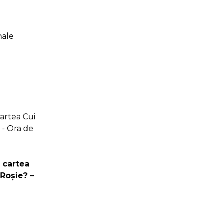
nale
n cartea
 Roșie? –