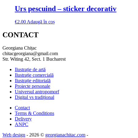
Urs pescuind – sticker decorativ
€
2.00
Adaugă în coș
CONTACT
Georgiana Chițac
chitacgeorgiana@gmail.com
Str. Witing 42, Sect. 1 Bucharest
Ilustrație de artă
Ilustrație comercială
Ilustrație editorială
Proiecte personale
Universul antropomorf
Digital vs tradițional
Contact
Terms & Conditions
Delivery
ANPC
Web design
- 2026 ©
georgianachitac.com
-