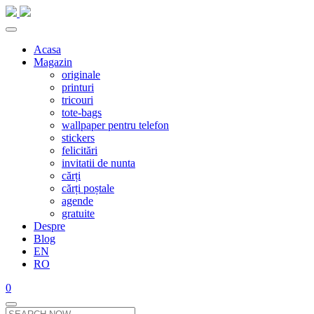
Acasa
Magazin
originale
printuri
tricouri
tote-bags
wallpaper pentru telefon
stickers
felicitări
invitatii de nunta
cărți
cărți poștale
agende
gratuite
Despre
Blog
EN
RO
0