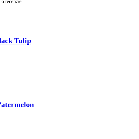
e o recenzie.
lack Tulip
 Watermelon