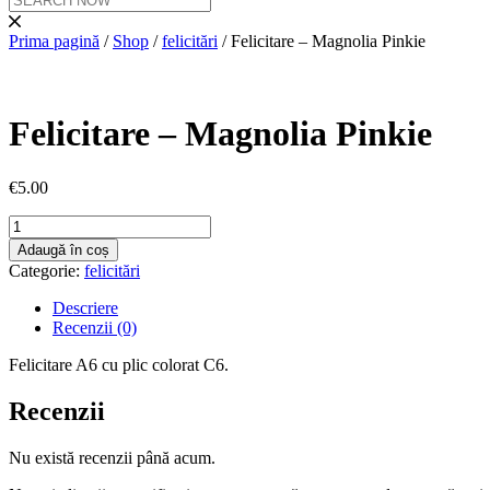
Prima pagină
/
Shop
/
felicitări
/ Felicitare – Magnolia Pinkie
Felicitare – Magnolia Pinkie
€
5.00
Cantitate
Felicitare
Adaugă în coș
-
Categorie:
felicitări
Magnolia
Pinkie
Descriere
Recenzii (0)
Felicitare A6 cu plic colorat C6.
Recenzii
Nu există recenzii până acum.