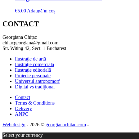
€
5.00
Adaugă în coș
CONTACT
Georgiana Chițac
chitacgeorgiana@gmail.com
Str. Witing 42, Sect. 1 Bucharest
Ilustrație de artă
Ilustrație comercială
Ilustrație editorială
Proiecte personale
Universul antropomorf
Digital vs tradițional
Contact
Terms & Conditions
Delivery
ANPC
Web design
- 2026 ©
georgianachitac.com
-
Select your currency