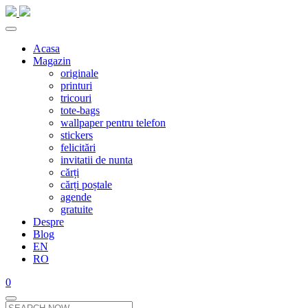
Acasa
Magazin
originale
printuri
tricouri
tote-bags
wallpaper pentru telefon
stickers
felicitări
invitatii de nunta
cărți
cărți poștale
agende
gratuite
Despre
Blog
EN
RO
0