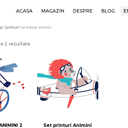
ACASA
MAGAZIN
DESPRE
BLOG
E
op
/
printuri
/ produse animini
Sortat
le 2 rezultate
după
cele
mai
recente
 ANIMINI 2
Set printuri Animini