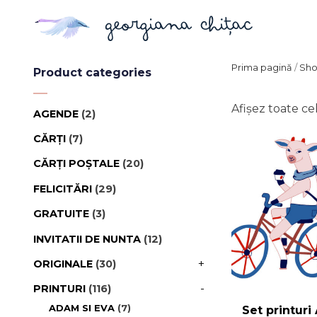
Prima pagină
/
Sh
Product categories
Afișez toate ce
AGENDE
(2)
CĂRȚI
(7)
CĂRȚI POȘTALE
(20)
FELICITĂRI
(29)
GRATUITE
(3)
INVITATII DE NUNTA
(12)
+
ORIGINALE
(30)
LA COMANDĂ
(2)
-
PRINTURI
(116)
ADAM SI EVA
(7)
Set printuri