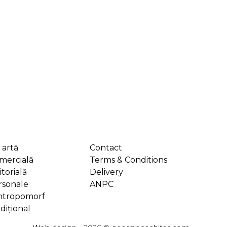
 artă
Contact
omercială
Terms & Conditions
itorială
Delivery
rsonale
ANPC
antropomorf
adițional