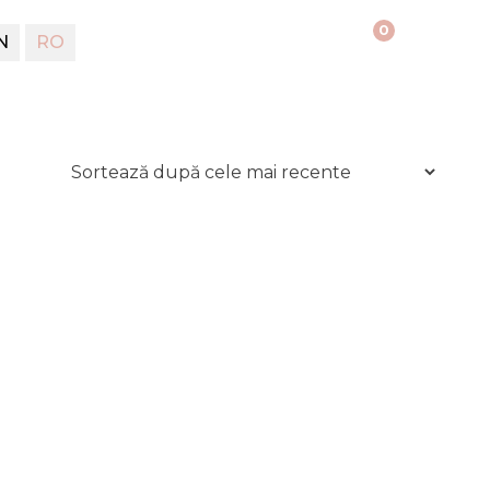
0
N
RO