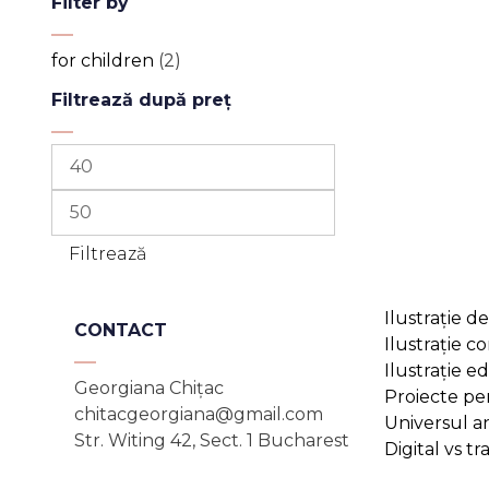
Filter by
for children
(2)
Filtrează după preț
Preț
minim
Preț
maxim
Filtrează
Ilustrație de
CONTACT
Ilustrație c
Ilustrație ed
Georgiana Chițac
Proiecte pe
chitacgeorgiana@gmail.com
Universul 
Str. Witing 42, Sect. 1 Bucharest
Digital vs tr