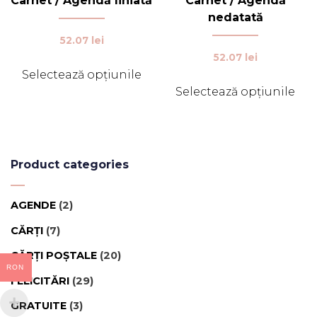
Carnet / Agendă liniată
Carnet / Agendă
nedatată
52.07
lei
52.07
lei
Selectează opțiunile
Selectează opțiunile
Acest
produs
Acest
are
produs
mai
are
multe
mai
Product categories
variații.
multe
Opțiunile
variații.
AGENDE
(2)
pot
Opțiunile
fi
pot
CĂRȚI
(7)
alese
fi
CĂRȚI POȘTALE
(20)
în
alese
RON
pagina
în
FELICITĂRI
(29)
produsului.
pagina
GRATUITE
(3)
produsului.