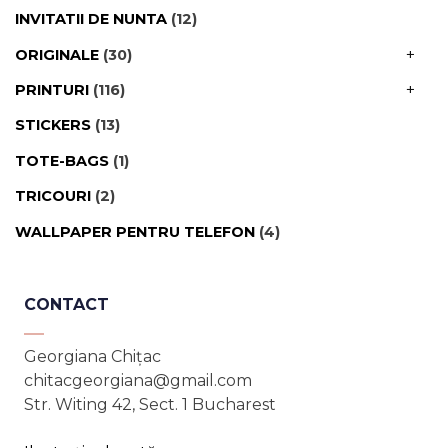
INVITATII DE NUNTA
(12)
+
ORIGINALE
(30)
LA COMANDĂ
(2)
+
PRINTURI
(116)
ADAM SI EVA
(7)
STICKERS
(13)
DRAGOSTE
(25)
TOTE-BAGS
(1)
GALBEN
(9)
TRICOURI
(2)
ILUSTRAȚIE BOTANICĂ
(20)
WALLPAPER PENTRU TELEFON
(4)
LES DAMES DE BUCAREST
(24)
PEISAJE
(15)
CONTACT
PRODUSE ANIMINI
(2)
ROZ
(19)
Georgiana Chițac
VULPI
(7)
chitacgeorgiana@gmail.com
Str. Witing 42, Sect. 1 Bucharest